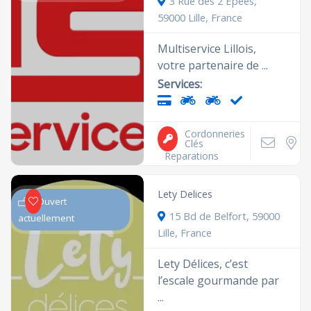
3 Rue des 2 Épées,
59000 Lille, France
Multiservice Lillois,
votre partenaire de ...
Services:
Cordonneries
Clés
Reparations
Lety Delices
Ouvert
15 Bd de Belfort, 59000
actuellement
Lille, France
Lety Délices, c’est
l’escale gourmande par
...