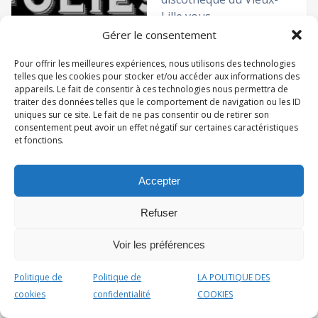
Lille vous ...
Services:
Gérer le consentement
Pour offrir les meilleures expériences, nous utilisons des technologies
telles que les cookies pour stocker et/ou accéder aux informations des
Boites de
appareils. Le fait de consentir à ces technologies nous permettra de
nuit
traiter des données telles que le comportement de navigation ou les ID
uniques sur ce site. Le fait de ne pas consentir ou de retirer son
consentement peut avoir un effet négatif sur certaines caractéristiques
Mr le Zinc
et fonctions.
Actuellement fermé
5 Rue du Faisan, 59800
Lille, France
Accepter
Monsieur le Zinc à Lille,
Refuser
c’est bien plus qu’un ...
Services:
Voir les préférences
Politique de
Politique de
LA POLITIQUE DES
cookies
confidentialité
COOKIES
BARS