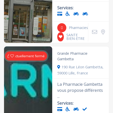
Services:
Pharmacies
SANTE
BIEN-ETRE
Grande Pharmacie
Actuellement fermé
Gambetta
190 Rue Léon Gambetta,
59000 Lille, France
La Pharmacie Gambetta
vous propose différents
...
Services: