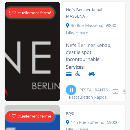
Nefs Berliner Kebab
Actuellement fermé
MASSENA
36 Rue Masséna, 59800
Lille, France
Nefs Berliner Kebab,
c’est le spot
incontournable ...
Services:
RESTAURANTS
Restauration Rapide
Krys
Actuellement fermé
145 Rue Solférino, 59000
Lille, France