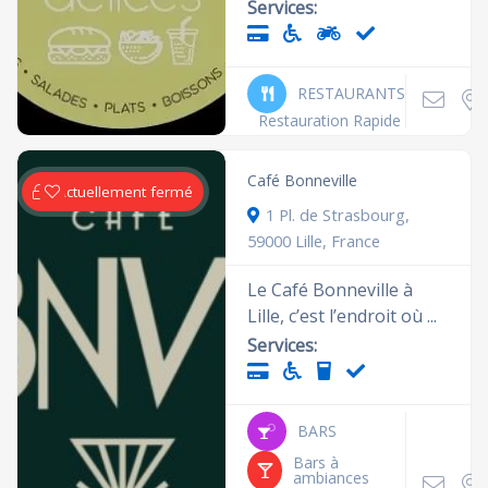
Services:
RESTAURANTS
Restauration Rapide
Café Bonneville
Actuellement fermé
1 Pl. de Strasbourg,
59000 Lille, France
Le Café Bonneville à
Lille, c’est l’endroit où ...
Services:
BARS
Bars à
ambiances