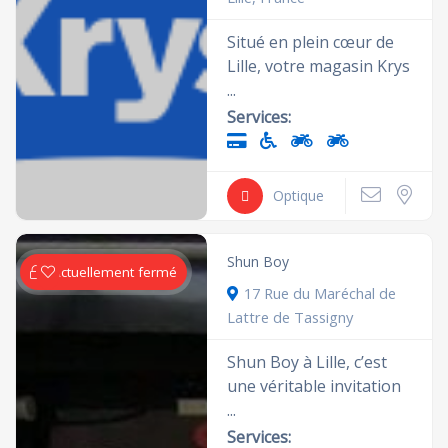
Situé en plein cœur de
Lille, votre magasin Krys
...
Services:
Optique
Shun Boy
Actuellement fermé
17 Rue du Maréchal de
Lattre de Tassigny
Shun Boy à Lille, c’est
une véritable invitation
...
Services: