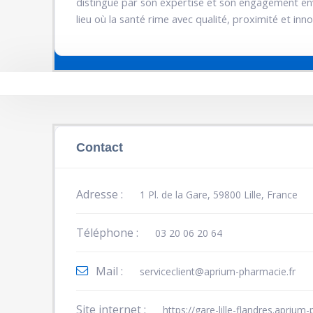
distingue par son expertise et son engagement env
lieu où la santé rime avec qualité, proximité et inno
Contact
Adresse :
1 Pl. de la Gare, 59800 Lille, France
Téléphone :
03 20 06 20 64
Mail :
serviceclient@aprium-pharmacie.fr
Site internet :
https://gare-lille-flandres.aprium