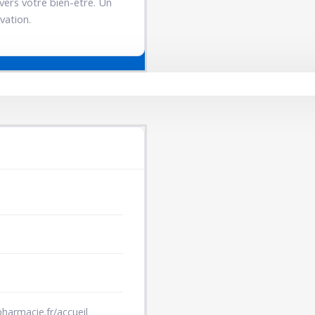
ers votre bien-être. Un
vation.
-pharmacie.fr/accueil