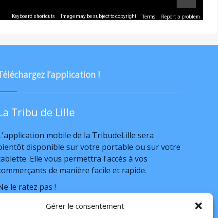
Terms
Report a problem
Keyboard shortcuts
Image may be subject to copyright
Téléchargez l’application !
La Tribu de Lille
L'application mobile de la TribudeLille sera
bientôt disponible sur votre portable ou sur votre
tablette. Elle vous permettra l'accès à vos
commerçants de manière facile et rapide.
Ne le ratez pas !
a bientôt
Gérer le consentement