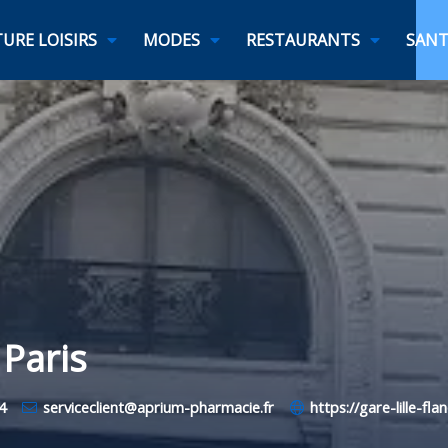
URE LOISIRS
MODES
RESTAURANTS
SANT
Paris
4
serviceclient@aprium-pharmacie.fr
https://gare-lille-fl