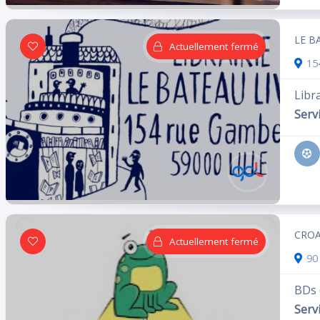
LE B
Actuellement fermé
Cliquez ici pour les établissements
15
ouverts actuellement
Libra
Servi
Équipements
Accepte
Parking
la carte
Accessoires
Alcool
à vélo
bancaire
CRO
Actuellement fermé
Higt
Coin
90
Livres
Ascenseur
tech
VIP
BDs (
Aires
Proche
Wifi
Parking
Servi
de jeu
métro