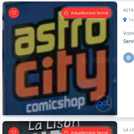
ASTR
Actuellement fermé
74 
Votre
Servi
LA L
Actuellement fermé