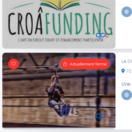
Espace
Accessible
Réservations
Sport
fumeur
handicapé
Rechercher
LA C
Actuellement fermé
Réinitialiser les filtres
72 
Une 