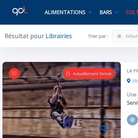
ALIMENTATIONS
BARS
CULT
Résultat pour
Librairies
Trier par :
Défaut
Filtres
Catégories
LA P
Actuellement fermé
29
Dans quelle catégorie ?
Une L
Servi
Rechercher