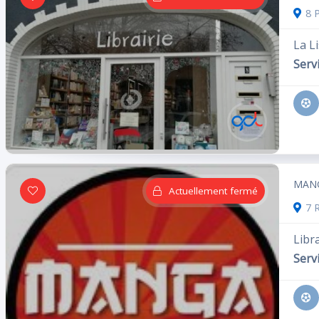
8 P
La Li
Servi
MAN
Actuellement fermé
7 R
Libra
Servi