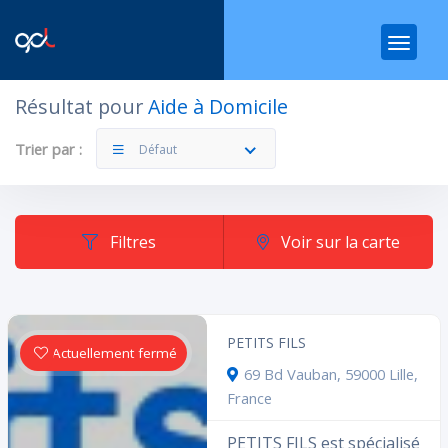
Résultat pour
Aide à Domicile
Filtres
Catégories
Trier par :
Défaut
Filtres
Voir sur la carte
Dans quelle catégorie ?
PETITS FILS
Actuellement fermé
69 Bd Vauban, 59000 Lille,
France
PETITS FILS est spécialisé
Rechercher