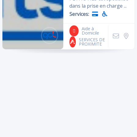
dans la prise en charge ...
Services:
Cliquez ici pour les établissements
Aide à
Domicile
ouverts actuellement
SERVICES DE
PROXIMITE
Équipements
Accepte la carte
Accessoires
bancaire
Alcool
Parking à vélo
Livres
Higt tech
Ascenseur
Coin VIP