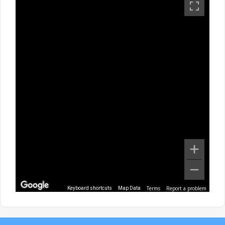
Terms
Report a problem
Keyboard shortcuts
Map Data