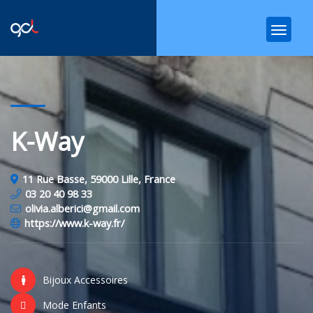
K-Way
11 Rue Basse, 59000 Lille, France
03 20 40 98 33
olivia.alberici@gmail.com
https://www.k-way.fr/
Bijoux Accessoires
Mode Enfants