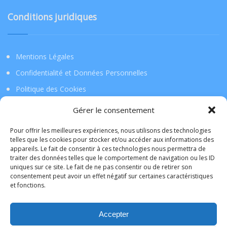
Conditions juridiques
Mentions Légales
Confidentialité et Données Personnelles
Politique des Cookies
Gérer le consentement
Téléchargez l’application !
Pour offrir les meilleures expériences, nous utilisons des technologies
telles que les cookies pour stocker et/ou accéder aux informations des
appareils. Le fait de consentir à ces technologies nous permettra de
La Tribu de Lille
traiter des données telles que le comportement de navigation ou les ID
uniques sur ce site. Le fait de ne pas consentir ou de retirer son
consentement peut avoir un effet négatif sur certaines caractéristiques
L'application mobile de la TribudeLille sera bientôt
et fonctions.
disponible sur votre portable ou sur votre tablette. Elle
vous permettra l'accès à vos commerçants de manière
Accepter
facile et rapide.