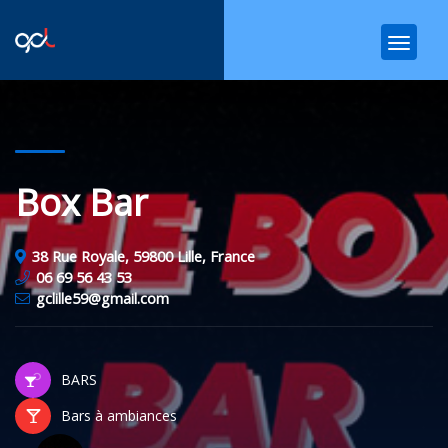
Box Bar
38 Rue Royale, 59800 Lille, France
06 69 56 43 53
gclille59@gmail.com
BARS
Bars à ambiances