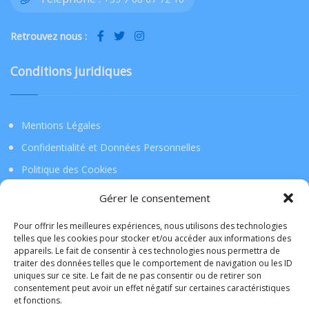
Retrouvez nous :
Conditions juridiques
Mentions Légales
Confidentialité et Données Personnelles
Politique des Cookies
Gérer le consentement
Téléchargez l’application !
Pour offrir les meilleures expériences, nous utilisons des technologies
telles que les cookies pour stocker et/ou accéder aux informations des
appareils. Le fait de consentir à ces technologies nous permettra de
La Tribu de Lille
traiter des données telles que le comportement de navigation ou les ID
uniques sur ce site. Le fait de ne pas consentir ou de retirer son
consentement peut avoir un effet négatif sur certaines caractéristiques
L'application mobile de la TribudeLille sera bientôt
et fonctions.