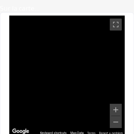
Sur la carte...
Terms
Report a problem
Keyboard shortcuts
Map Data