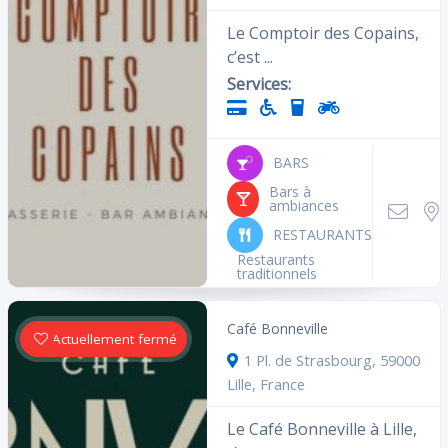
Le Comptoir des Copains,
c’est ...
Services:
BARS
Bars à
ambiances
RESTAURANTS
Restaurants
traditionnels
Café Bonneville
Actuellement fermé
1 Pl. de Strasbourg, 59000
Lille, France
Le Café Bonneville à Lille,