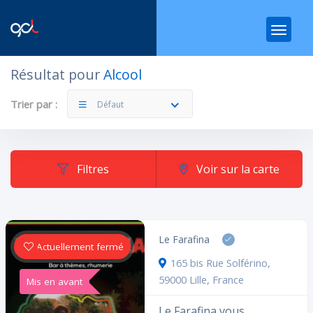
Résultat pour
Alcool
Filtres
Catégories
Trier par :
Défaut
Filtres
Voir sur la carte
Dans quelle catégorie ?
Le Farafina
Actuellement fermé
165 bis Rue Solférino,
59000 Lille, France
Mis en avant
Rechercher
Le Farafina vous