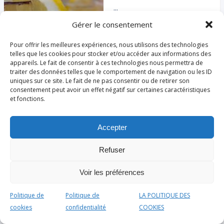
...
Services:
Gérer le consentement
Pour offrir les meilleures expériences, nous utilisons des technologies
telles que les cookies pour stocker et/ou accéder aux informations des
Bars à
appareils. Le fait de consentir à ces technologies nous permettra de
ambiances
traiter des données telles que le comportement de navigation ou les ID
uniques sur ce site. Le fait de ne pas consentir ou de retirer son
consentement peut avoir un effet négatif sur certaines caractéristiques
Burger King
Actuellement fermé
et fonctions.
149 Rue Nationale, 59800
Lille, France
Accepter
Venez redécouvrir le vrai
Refuser
goût du burger grillé à ...
Services:
Voir les préférences
Politique de
Politique de
LA POLITIQUE DES
RESTAURANTS
cookies
confidentialité
COOKIES
Restauration Rapide