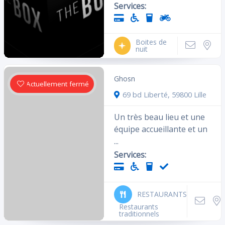
Services:
Boites de
nuit
Ghosn
Actuellement fermé
69 bd Liberté, 59800 Lille
Un très beau lieu et une
équipe accueillante et un
...
Services:
RESTAURANTS
Restaurants
traditionnels