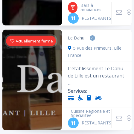
Bars à
ambiances
Aires de jeu
Wifi
RESTAURANTS
Proche métro
Parking
Réservations
Espace fumeur
Le Dahu
Actuellement fermé
Sport
5 Rue des Primeurs, Lille,
Accessible handicapé
France
L’établissement Le Dahu
de Lille est un restaurant
Rechercher
...
Services:
Réinitialiser les filtres
Cuisine Régionale et
Spécialitée
RESTAURANTS