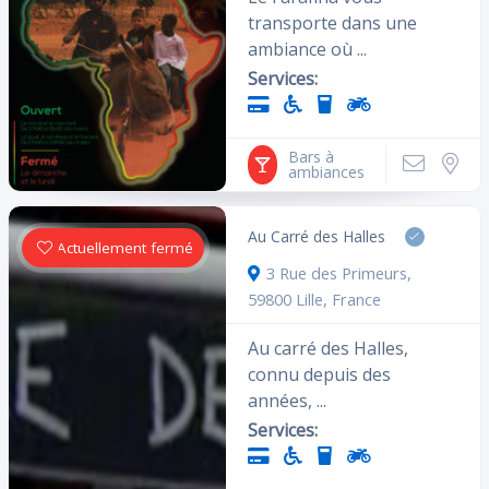
transporte dans une
ambiance où ...
Services:
Cliquez ici pour les établissements
ouverts actuellement
Bars à
ambiances
Au Carré des Halles
Actuellement fermé
Équipements
3 Rue des Primeurs,
59800 Lille, France
Accepte la carte
Accessoires
Au carré des Halles,
bancaire
connu depuis des
Alcool
Parking à vélo
années, ...
Services:
Livres
Higt tech
Ascenseur
Coin VIP