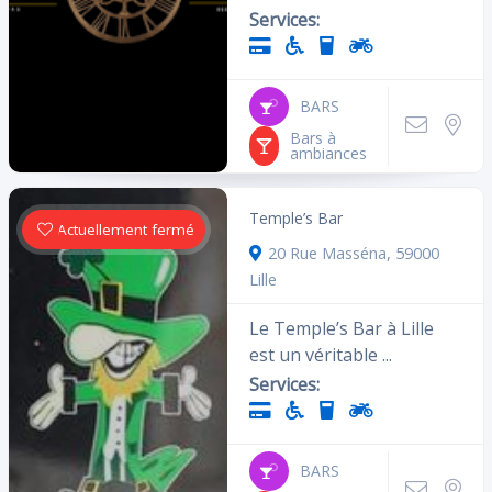
Services:
BARS
Bars à
ambiances
Temple’s Bar
Actuellement fermé
20 Rue Masséna, 59000
Lille
Le Temple’s Bar à Lille
est un véritable ...
Services:
BARS