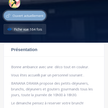
Ouvert actuellement
Fiche vue 164 fois
Présentation
Bonne ambiance avec une déco tout en couleur.
Vous êtes accueilli par un personnel souriant .
BANANA DRAMA propose des petits-déjeuners,
brunchs, déjeuners et gouters gourmands tous les
jours, toute la journée de 10h00 à 18h30.
Le dimanche pensez à reserver votre brunch!