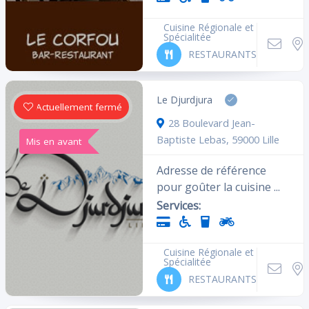
Aires de jeu
Wifi
Cuisine Régionale et
Spécialitée
Proche métro
Parking
RESTAURANTS
Réservations
Espace fumeur
Le Djurdjura
Actuellement fermé
Sport
Accessible handicapé
28 Boulevard Jean-
Baptiste Lebas, 59000 Lille
Mis en avant
Adresse de référence
pour goûter la cuisine ...
Rechercher
Services:
Réinitialiser les filtres
Cuisine Régionale et
Spécialitée
RESTAURANTS