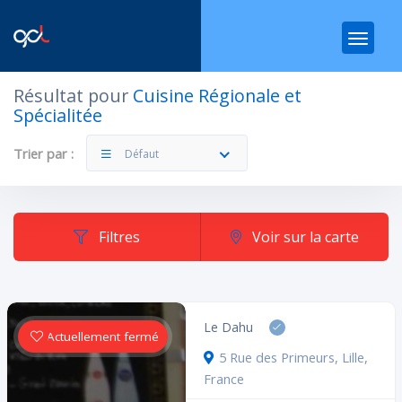
Résultat pour
Cuisine Régionale et
Spécialitée
Filtres
Catégories
Trier par :
Défaut
Filtres
Voir sur la carte
Dans quelle catégorie ?
Le Dahu
Actuellement fermé
5 Rue des Primeurs, Lille,
France
Rechercher