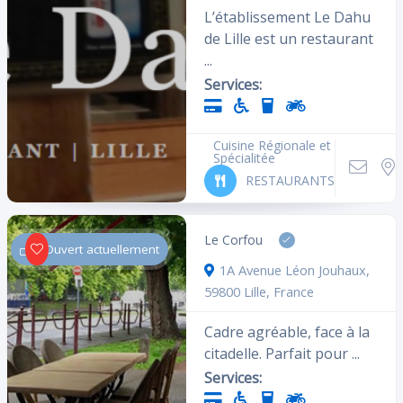
L’établissement Le Dahu
de Lille est un restaurant
...
Cliquez ici pour les établissements
Services:
ouverts actuellement
Cuisine Régionale et
Spécialitée
RESTAURANTS
Équipements
Le Corfou
Ouvert actuellement
1A Avenue Léon Jouhaux,
Accepte la carte
Accessoires
59800 Lille, France
bancaire
Alcool
Parking à vélo
Cadre agréable, face à la
citadelle. Parfait pour ...
Livres
Higt tech
Services:
Ascenseur
Coin VIP