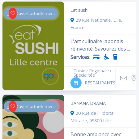
Eat sushi
Ouvert actuellement
29 Rue Nationale, Lille,
France
L’art culinaire japonais
réinventé. Savourez des ...
Services:
Cuisine Régionale et
Spécialitée
RESTAURANTS
BANANA DRAMA
Ouvert actuellement
20 Rue de l'Hôpital
Militaire, 59800 Lille
Bonne ambiance avec