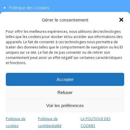
Politique des Cookies
Gérer le consentement
Téléchargez l’application !
Pour offrir les meilleures expériences, nous utilisons des technologies
telles que les cookies pour stocker et/ou accéder aux informations des
appareils. Le fait de consentir à ces technologies nous permettra de
La Tribu de Lille
traiter des données telles que le comportement de navigation ou les ID
uniques sur ce site. Le fait de ne pas consentir ou de retirer son
consentement peut avoir un effet négatif sur certaines caractéristiques
L'application mobile de la TribudeLille sera bientôt
et fonctions.
disponible sur votre portable ou sur votre tablette. Elle
vous permettra l'accès à vos commerçants de manière
Accepter
facile et rapide.
Ne le ratez pas !
Refuser
a bientôt
Voir les préférences
Politique de
Politique de
LA POLITIQUE DES
cookies
confidentialité
COOKIES