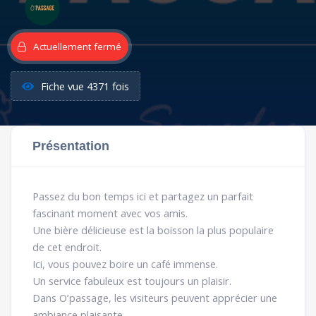
Actuellement fermé
Fiche vue 4371 fois
Présentation
Passez du bon temps ici et partagez
un parfait
fascinant moment avec vos amis.
Une bière
délicieuse est la boisson la plus populaire
de cet endroit.
Ici, vous pouvez boire
un café
immense.
Un service fabuleux est toujours un plaisir.
Dans
O’passage
, les visiteurs peuvent apprécier une
ambiance plaisante.