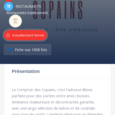
RESTAURANTS
Restaurants traditionnels
Actuellement fermé
Fiche vue 1838 fois
Présentation
Le Comptoir des Copains, c’est l’adresse lilloise
parfaite pour des soirées entre amis réussies.
Ambiance chaleureuse et décontractée garantie,
avec une large sélection de bières et de cocktails
pour tous les goûts. L’endroit idéal pour se détendre