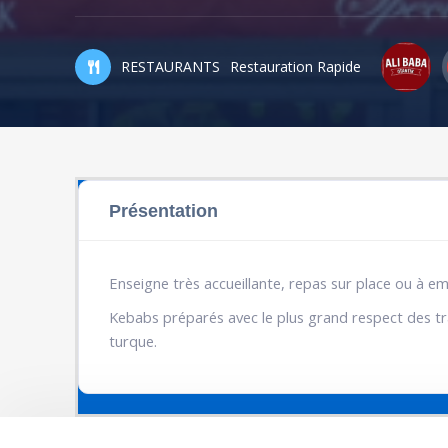
RESTAURANTS
Restauration Rapide
Présentation
Enseigne très accueillante, repas sur place ou à e
Kebabs préparés avec le plus grand respect des tra
turque.