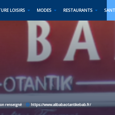
URE LOISIRS
MODES
RESTAURANTS
SANT
on renseigné
https://www.alibabaotantikebab.fr/