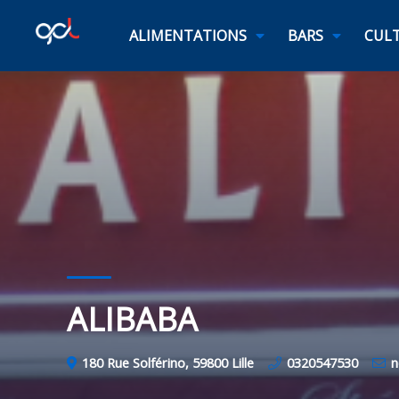
ALIMENTATIONS
BARS
CULT
ALIBABA
180 Rue Solférino, 59800 Lille
0320547530
n