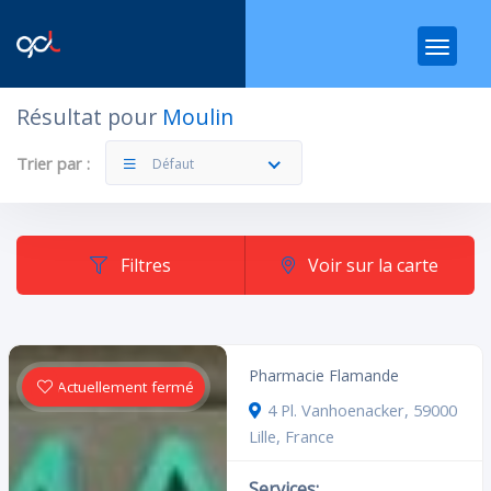
Résultat pour
Moulin
Filtres
Catégories
Trier par :
Défaut
Filtres
Voir sur la carte
Dans quelle catégorie ?
Pharmacie Flamande
Actuellement fermé
4 Pl. Vanhoenacker, 59000
Lille, France
Rechercher
Services: