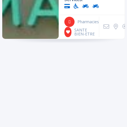
Pharmacies
Cliquez ici pour les établissements
SANTE
ouverts actuellement
BIEN-ETRE
Équipements
Accepte la carte
Accessoires
bancaire
Alcool
Parking à vélo
Livres
Higt tech
Ascenseur
Coin VIP