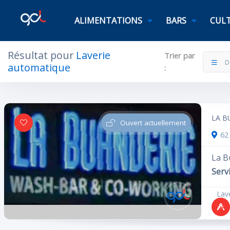
ALIMENTATIONS
BARS
CULT
Résultat pour
Laverie
Trier par
D
Filtres
Catégories
automatique
:
LA B
Ouvert actuellement
62 
Laverie automatique
La B
Servi
Lav
Rechercher