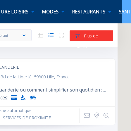
URE LOISIRS
MODES
RESTAURANTS
SANT
Plus de
éfaut
filtres
UANDERIE
Bd de la Liberté, 59800 Lille, France
uanderie ou comment simplifier son quotidien : ...
ces:
erie automatique
SERVICES DE PROXIMITE