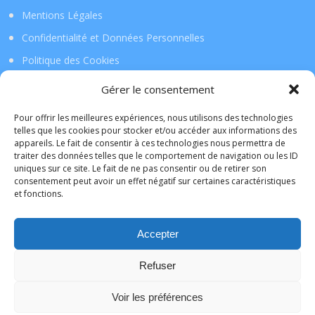
Mentions Légales
Confidentialité et Données Personnelles
Politique des Cookies
Gérer le consentement
Téléchargez l’application !
Pour offrir les meilleures expériences, nous utilisons des technologies
telles que les cookies pour stocker et/ou accéder aux informations des
appareils. Le fait de consentir à ces technologies nous permettra de
La Tribu de Lille
traiter des données telles que le comportement de navigation ou les ID
uniques sur ce site. Le fait de ne pas consentir ou de retirer son
consentement peut avoir un effet négatif sur certaines caractéristiques
L'application mobile de la TribudeLille sera bientôt
et fonctions.
disponible sur votre portable ou sur votre tablette. Elle
vous permettra l'accès à vos commerçants de manière
Accepter
facile et rapide.
Ne le ratez pas !
Refuser
a bientôt
Voir les préférences