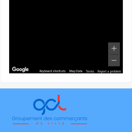
Terms
Report a problem
Keyboard shortcuts
Map Data