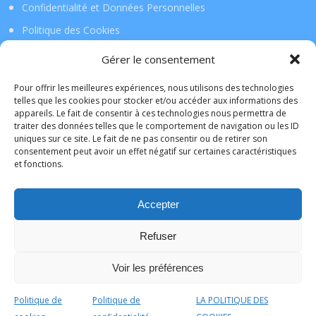
Confidentialité et Données Personnelles
Politique des Cookies
Gérer le consentement
Téléchargez l’application !
Pour offrir les meilleures expériences, nous utilisons des technologies
telles que les cookies pour stocker et/ou accéder aux informations des
appareils. Le fait de consentir à ces technologies nous permettra de
La Tribu de Lille
traiter des données telles que le comportement de navigation ou les ID
uniques sur ce site. Le fait de ne pas consentir ou de retirer son
consentement peut avoir un effet négatif sur certaines caractéristiques
L'application mobile de la TribudeLille sera bientôt
et fonctions.
disponible sur votre portable ou sur votre tablette. Elle
vous permettra l'accès à vos commerçants de manière
Accepter
facile et rapide.
Ne le ratez pas !
Refuser
a bientôt
Voir les préférences
Politique de
Politique de
LA POLITIQUE DES