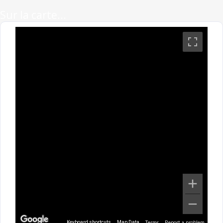
Sur la carte...
Terms
Report a problem
Keyboard shortcuts
Map Data