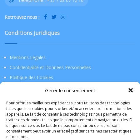
Téléphone :
+33 7 68 07 72 10
Retrouvez nous :
Conditions juridiques
Mentions Légales
Confidentialité et Données Personnelles
Politique des Cookies
Gérer le consentement
Téléchargez l’application !
Pour offrir les meilleures expériences, nous utilisons des technologies
telles que les cookies pour stocker et/ou accéder aux informations des
appareils. Le fait de consentir à ces technologies nous permettra de
La Tribu de Lille
traiter des données telles que le comportement de navigation ou les ID
uniques sur ce site. Le fait de ne pas consentir ou de retirer son
consentement peut avoir un effet négatif sur certaines caractéristiques
L'application mobile de la TribudeLille sera bientôt
et fonctions.